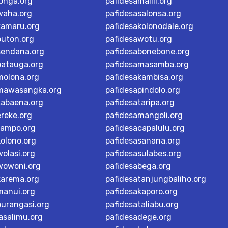
longa.org
pafidesamalili.org
waha.org
pafidesasalonsa.org
kamaru.org
pafidesakolonodale.org
buton.org
pafidesawotu.org
sendana.org
pafidesabonebone.org
batauga.org
pafidesamasamba.org
molona.org
pafidesakambisa.org
mawasangka.org
pafidesapindolo.org
kabaena.org
pafidesataripa.org
ereke.org
pafidesamangoli.org
tampo.org
pafidesacapalulu.org
kolono.org
pafidesasanana.org
olasi.org
pafidesasulabes.org
wowoni.org
pafidesabega.org
karema.org
pafidesatanjungbaliho.org
manui.org
pafidesakaporo.org
burangasi.org
pafidesataliabu.org
asalimu.org
pafidesadege.org