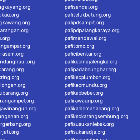
ngkayang.org
pafisandai.org
akau.org
pafitelukbatang.org
ngkawang.org
pafipdsampit.org
karangan.org
pafipdpalangkaraya.org
u.org
pafimendawai.org
sngampar.org
pafitomo.org
arasem.org
paficibentar.org
andanghaur.org
pafikecmajalengka.org
sarang.org
pafipadabeunghar.org
ring.org
pafikecplumbon.org
alongan.org
pafikecmundu.org
tibarang.org
pafikabbeber.org
arangampel.org
pafirawaurip.org
rjawinangun.org
pafikablemahabang.org
langenan.org
pafikeckarangsembung.org
argerbang.org
pafisusukanlebak.org
rjati.org
pafisukaradja.org
org
pafikabsumber.org