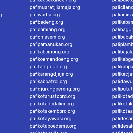
pafimuaratjilamaja.org
paficilan
g
pafiwadja.org
pafiamis.
pafibedeng.org
pafikaba
paficamiang.org
pafibagu
pafichiasem.org
pafibaba
pafipamanukan.org
pafiplam
pafikabbinong.org
pafibajal
pafikoemendoeng.org
pafikabg
pafitangulun.org
pafikabp
pafikarangdjaja.org
pafikecja
pafikabpatrol.org
pafidawu
pafidjurangpereng.org
pafiputat
pafikotarustoord.org
pafikota
pafikotadodalim.org
pafikotak
pafikotakemboro.org
pafikotaa
pafikotayawasi.org
pafidesa
pafikotapoedeme.org
pafidesal