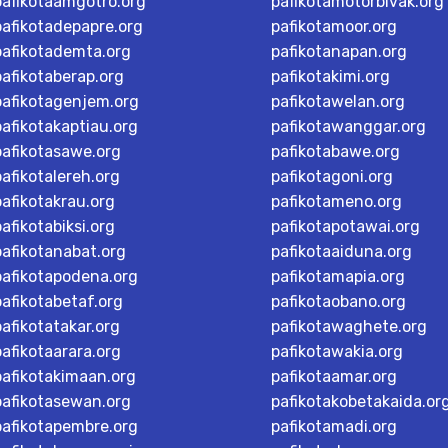
pafikotaamgotro.org
pafikotamotorbivak.org
pafikotadepapre.org
pafikotamoor.org
pafikotademta.org
pafikotanapan.org
pafikotaberap.org
pafikotakimi.org
pafikotagenjem.org
pafikotawelan.org
pafikotakaptiau.org
pafikotawanggar.org
pafikotasawe.org
pafikotabawe.org
pafikotalereh.org
pafikotagoni.org
pafikotakrau.org
pafikotameno.org
pafikotabiksi.org
pafikotapotawai.org
pafikotanabat.org
pafikotaaiduna.org
pafikotapodena.org
pafikotamapia.org
pafikotabetaf.org
pafikotaobano.org
pafikotatakar.org
pafikotawaghete.org
pafikotaarara.org
pafikotawakia.org
pafikotakimaan.org
pafikotaamar.org
pafikotasewan.org
pafikotakobetakaida.or
pafikotapembre.org
pafikotamadi.org