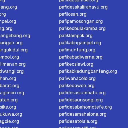
cang.org
pafidesakalirahayu.org
org
pafilosan.org
mpel.org
pafipamosongan.org
ng.org
pafikecbulakamba.org
kangebang.org
pafiklampok.org
bangan.org
pafikabngampel.org
angukidul.org
pafimuntung.org
empol.org
pafikabadiwerna.org
alimanan.org
pafikecslawi.org
tiwangi.org
pafikabkedungbanteng.org
han.org
pafiwanacolo.org
barat.org
pafikedawon.org
dagimon.org
pafidesasiumbatu.org
atan.org
pafidesaunsongi.org
sike.org
pafidesabahomotefe.org
rukuwa.org
pafidesamahalona.org
agole.org
pafidesatolala.org