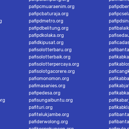
pafipcmuaraenim.org
pafipdbe
pafipcbaturaja.org
pafipcsel
g
pafipdmetro.org
pafipdsi
pafipdbelitung.org
pafibalai
pafipdkolaka.org
pafiseda
pafidkipusat.org
paficada
pafisolotterbaru.org
pafibant
pafisolotterbaik.org
pafikabk
pafisolotterpercaya.org
pafikablo
pafisolotgacorere.org
paficangk
pafiomonomon.org
pafikabb
pafimasanies.org
pafikabja
pafipedesa.org
pafikabk
org
pafisungaibuntu.org
pafikaba
pafituri.org
pafikabk
pafitelukjambe.org
pafibant
pafiderwolong.org
pafibanta
pafikecpekuncen.org
pafipule.