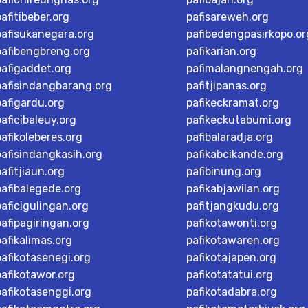
pafitibeber.org
pafisareweh.org
pafisukanegara.org
pafibedengpasirkopo.or
pafibengbreng.org
pafikarian.org
pafigaddet.org
pafimalangnengah.org
pafisindangbarang.org
pafitjipanas.org
pafigardu.org
pafikeckramat.org
paficibaleuy.org
pafikeckutabumi.org
pafikoleberes.org
pafibalaradja.org
pafisindangkasih.org
pafikabcikande.org
pafitjiaun.org
pafibinung.org
pafibalegede.org
pafikabjawilan.org
paficigulingan.org
pafitjangkudu.org
pafipagiringan.org
pafikotawonti.org
pafikalimas.org
pafikotawaren.org
pafikotasenegi.org
pafikotajapen.org
pafikotawor.org
pafikotatatui.org
pafikotasenggi.org
pafikotadabra.org