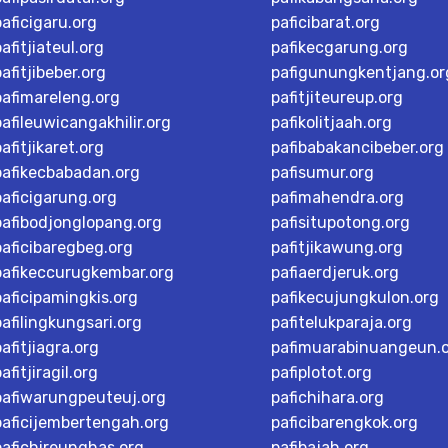
paficigaru.org
paficibarat.org
pafitjiateul.org
pafikecgarung.org
pafitjibeber.org
pafigunungkentjang.or
pafimareleng.org
pafitjiteureup.org
pafileuwicangakhilir.org
pafikolitjaah.org
pafitjikaret.org
pafibabakancibeber.org
pafikecbabadan.org
pafisumur.org
paficigarung.org
pafimahendra.org
pafibodjonglopang.org
pafisitupotong.org
paficibaregbeg.org
pafitjikawung.org
pafikeccurugkembar.org
pafiaerdjeruk.org
paficipamingkis.org
pafikecujungkulon.org
pafilingkungsari.org
pafitelukparaja.org
pafitjiagra.org
pafimuarabinuangeun.
afitjiragil.org
pafiplotot.org
pafiwarungpeuteuj.org
pafichihara.org
paficijembertengah.org
paficibarengkok.org
pafichireunghas.org
pafibajah.org