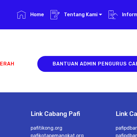
Home
Tentang Kami
Infor
AERAH
BANTUAN ADMIN PENGURUS C
Link Cabang Pafi
Link C
pafitikong.org
pafipdba
pafikotapemangkat.org
pafipdba