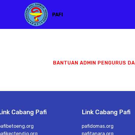
PAFI
BANTUAN ADMIN PENGURUS D
Link Cabang Pafi
Link Cabang Pafi
pafibetoeng.org
pafidomas.org
pafikectendjo.org
pafitanara.org