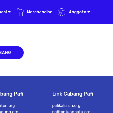
masi
Merchandise
Anggota
ABANG
abang Pafi
Link Cabang Pafi
nten.org
pafikaliasin.org
ndung.org
pafitanjungbatu.org