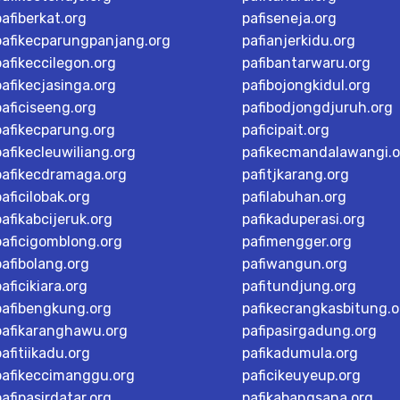
pafiberkat.org
pafiseneja.org
pafikecparungpanjang.org
pafianjerkidu.org
pafikeccilegon.org
pafibantarwaru.org
pafikecjasinga.org
pafibojongkidul.org
paficiseeng.org
pafibodjongdjuruh.org
pafikecparung.org
paficipait.org
pafikecleuwiliang.org
pafikecmandalawangi.o
pafikecdramaga.org
pafitjkarang.org
paficilobak.org
pafilabuhan.org
pafikabcijeruk.org
pafikaduperasi.org
paficigomblong.org
pafimengger.org
pafibolang.org
pafiwangun.org
paficikiara.org
pafitundjung.org
pafibengkung.org
pafikecrangkasbitung.o
pafikaranghawu.org
pafipasirgadung.org
pafitiikadu.org
pafikadumula.org
pafikeccimanggu.org
paficikeuyeup.org
pafipasirdatar.org
pafikabangsana.org