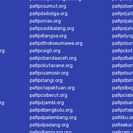
pafipcsumut.org
pafipdse
pafipdsibolga.org
pafipdjat
pafipcnias.org
pafipdjab
pafipcsidikalang.org
pafipdja
pafipdlangsa.org
pafipdyo
pafipdlhokseumawe.org
pafipdsu
rg
pafipcsigli.org
pafipcko
pafipcbandaaceh.org
pafipdbal
pafipckutacane.org
pafipdlo
pafipcsamosir.org
pafipdsu
pafipclangi.org
pafipdbi
pafipctapaktuan.org
pafipdbog
pafipcsiberut.org
pafipcla
rg
pafipdjambi.org
pafipdsa
pafipdbengkulu.org
pafipdteb
pafipdpalembang.org
pafiliku.o
pafipdpadang.org
pafisekur
pafipdlampung.org
pafiriam.