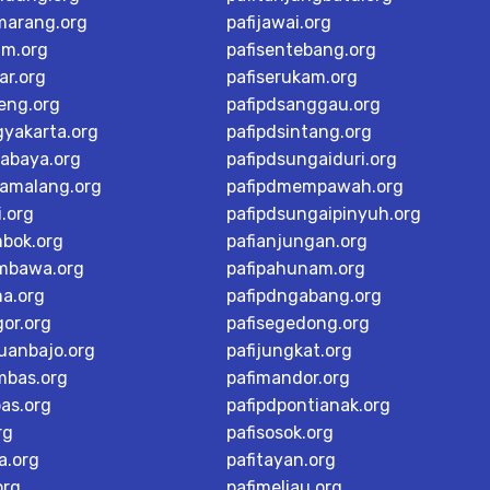
marang.org
pafijawai.org
im.org
pafisentebang.org
ar.org
pafiserukam.org
teng.org
pafipdsanggau.org
gyakarta.org
pafipdsintang.org
rabaya.org
pafipdsungaiduri.org
tamalang.org
pafipdmempawah.org
i.org
pafipdsungaipinyuh.org
mbok.org
pafianjungan.org
mbawa.org
pafipahunam.org
ma.org
pafipdngabang.org
or.org
pafisegedong.org
buanbajo.org
pafijungkat.org
mbas.org
pafimandor.org
as.org
pafipdpontianak.org
rg
pafisosok.org
a.org
pafitayan.org
org
pafimeliau.org